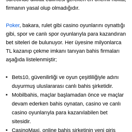
firmanın yasal olup olmadığıdır.
Poker
, bakara, rulet gibi casino oyunlarını oynattığı
gibi, spor ve canlı spor oyunlarıyla para kazandıran
bet siteleri de bulunuyor. Her üyesine milyonlarca
TL kazanıp çekme imkanı tanıyan bahis firmaları
aşağıda listelenmiştir;
Bets10, güvenilirliği ve oyun çeşitliliğiyle adını
duyurmuş uluslararası canlı bahis şirketidir.
Mobilbahis, maçlar başlamadan önce ve maçlar
devam ederken bahis oynatan, casino ve canlı
casino oyunlarıyla para kazanılabilen bet
sitesidir.
CasinoMaxi, online bahis şirketinin yeni giriş