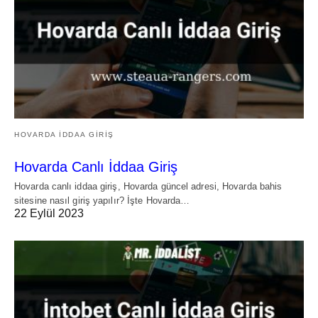
HOVARDA İDDAA GIRIŞ
Hovarda Canlı İddaa Giriş
Hovarda canlı iddaa giriş, Hovarda güncel adresi, Hovarda bahis
sitesine nasıl giriş yapılır? İşte Hovarda…
22 Eylül 2023