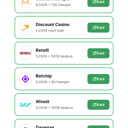
Katıl
8.000₺ + 150 freespin
Discount Casino
Katıl
5.000₺ nakit iade
Betelli
Katıl
5.050₺ + 500₺ bedava
Betchip
Katıl
6.000₺ + 80 freespin
Winnit
Katıl
5.000₺ + 500₺ bedava
Davegas