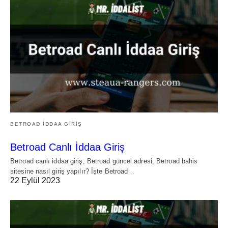
BETROAD İDDAA GIRIŞ
Betroad Canlı İddaa Giriş
Betroad canlı iddaa giriş, Betroad güncel adresi, Betroad bahis
sitesine nasıl giriş yapılır? İşte Betroad…
22 Eylül 2023