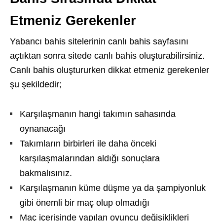
Etmeniz Gerekenler
Yabancı bahis sitelerinin canlı bahis sayfasını
açtıktan sonra sitede canlı bahis oluşturabilirsiniz.
Canlı bahis oluştururken dikkat etmeniz gerekenler
şu şekildedir;
Karşılaşmanın hangi takımın sahasında
oynanacağı
Takımların birbirleri ile daha önceki
karşılaşmalarından aldığı sonuçlara
bakmalısınız.
Karşılaşmanın küme düşme ya da şampiyonluk
gibi önemli bir maç olup olmadığı
Maç içerisinde yapılan oyuncu değişiklikleri