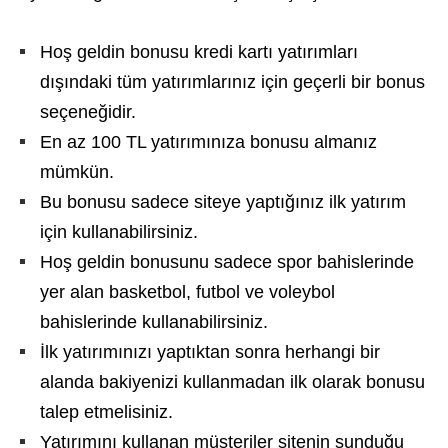
Hoş geldin bonusu kredi kartı yatırımları
dışındaki tüm yatırımlarınız için geçerli bir bonus
seçeneğidir.
En az 100 TL yatırımınıza bonusu almanız
mümkün.
Bu bonusu sadece siteye yaptığınız ilk yatırım
için kullanabilirsiniz.
Hoş geldin bonusunu sadece spor bahislerinde
yer alan basketbol, futbol ve voleybol
bahislerinde kullanabilirsiniz.
İlk yatırımınızı yaptıktan sonra herhangi bir
alanda bakiyenizi kullanmadan ilk olarak bonusu
talep etmelisiniz.
Yatırımını kullanan müşteriler sitenin sunduğu