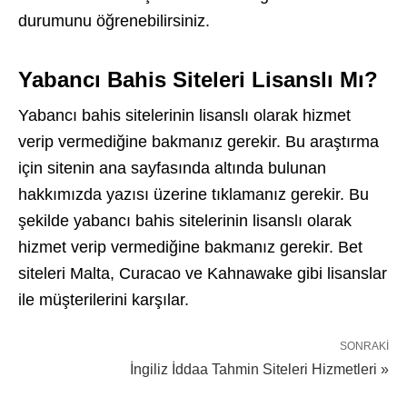
durumunu öğrenebilirsiniz.
Yabancı Bahis Siteleri Lisanslı Mı?
Yabancı bahis sitelerinin lisanslı olarak hizmet
verip vermediğine bakmanız gerekir. Bu araştırma
için sitenin ana sayfasında altında bulunan
hakkımızda yazısı üzerine tıklamanız gerekir. Bu
şekilde yabancı bahis sitelerinin lisanslı olarak
hizmet verip vermediğine bakmanız gerekir. Bet
siteleri Malta, Curacao ve Kahnawake gibi lisanslar
ile müşterilerini karşılar.
SONRAKI
İngiliz İddaa Tahmin Siteleri Hizmetleri »