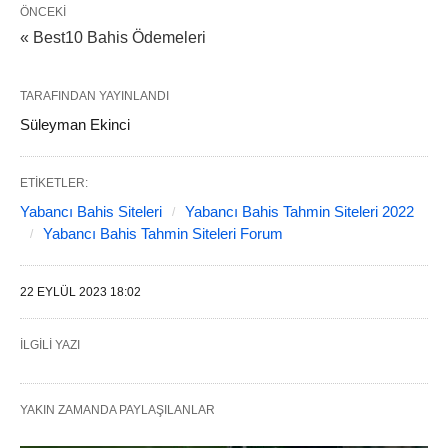
ÖNCEKI
« Best10 Bahis Ödemeleri
TARAFINDAN YAYINLANDI
Süleyman Ekinci
ETIKETLER:
Yabancı Bahis Siteleri
Yabancı Bahis Tahmin Siteleri 2022
Yabancı Bahis Tahmin Siteleri Forum
22 EYLÜL 2023 18:02
İLGILI YAZI
YAKIN ZAMANDA PAYLAŞILANLAR