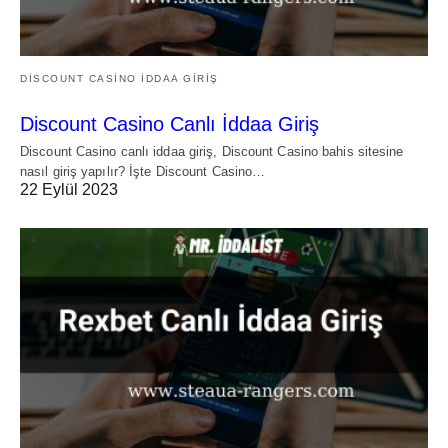
DISCOUNT CASINO İDDAA GIRIŞ
Discount Casino Canlı İddaa Giriş
Discount Casino canlı iddaa giriş, Discount Casino bahis sitesine
nasıl giriş yapılır? İşte Discount Casino…
22 Eylül 2023