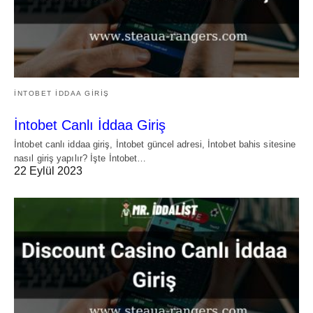
İNTOBET İDDAA GIRIŞ
İntobet Canlı İddaa Giriş
İntobet canlı iddaa giriş, İntobet güncel adresi, İntobet bahis sitesine
nasıl giriş yapılır? İşte İntobet…
22 Eylül 2023