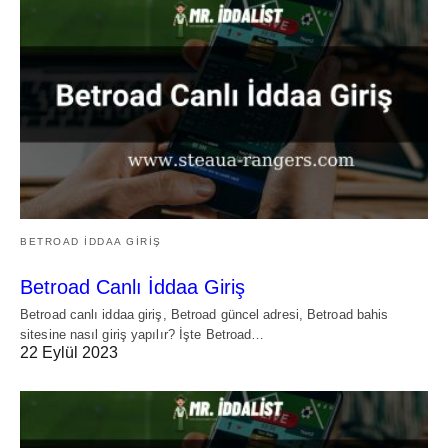
BETROAD İDDAA GIRIŞ
Betroad Canlı İddaa Giriş
Betroad canlı iddaa giriş, Betroad güncel adresi, Betroad bahis
sitesine nasıl giriş yapılır? İşte Betroad…
22 Eylül 2023