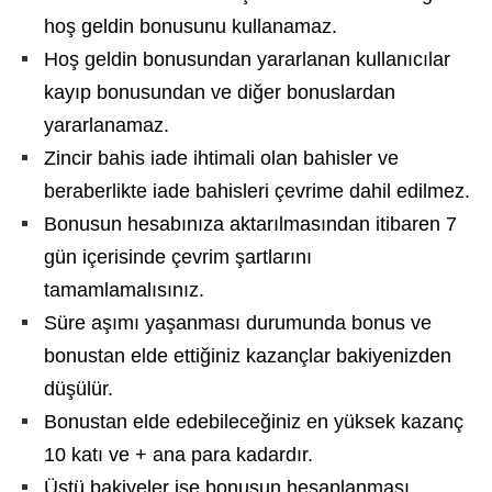
hoş geldin bonusunu kullanamaz.
Hoş geldin bonusundan yararlanan kullanıcılar
kayıp bonusundan ve diğer bonuslardan
yararlanamaz.
Zincir bahis iade ihtimali olan bahisler ve
beraberlikte iade bahisleri çevrime dahil edilmez.
Bonusun hesabınıza aktarılmasından itibaren 7
gün içerisinde çevrim şartlarını
tamamlamalısınız.
Süre aşımı yaşanması durumunda bonus ve
bonustan elde ettiğiniz kazançlar bakiyenizden
düşülür.
Bonustan elde edebileceğiniz en yüksek kazanç
10 katı ve + ana para kadardır.
Üstü bakiyeler ise bonusun hesaplanması