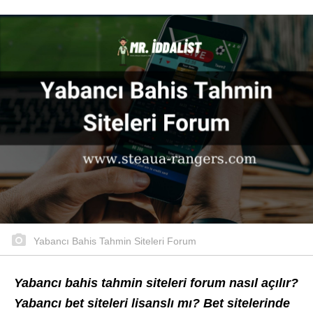
Yabancı Bahis Tahmin Siteleri Forum
Yabancı bahis tahmin siteleri forum nasıl açılır?
Yabancı bet siteleri lisanslı mı? Bet sitelerinde