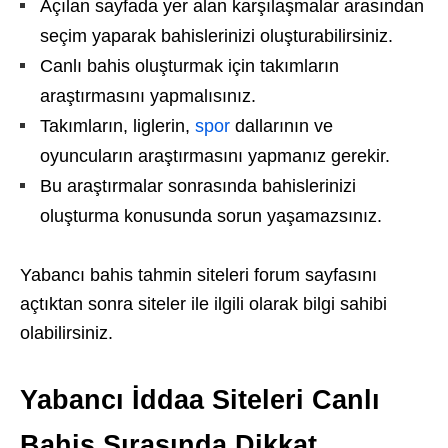
Açılan sayfada yer alan karşılaşmalar arasından
seçim yaparak bahislerinizi oluşturabilirsiniz.
Canlı bahis oluşturmak için takımların
araştırmasını yapmalısınız.
Takımların, liglerin,
spor
dallarının ve
oyuncuların araştırmasını yapmanız gerekir.
Bu araştırmalar sonrasında bahislerinizi
oluşturma konusunda sorun yaşamazsınız.
Yabancı bahis tahmin siteleri forum sayfasını
açtıktan sonra siteler ile ilgili olarak bilgi sahibi
olabilirsiniz.
Yabancı İddaa Siteleri Canlı
Bahis Sırasında Dikkat