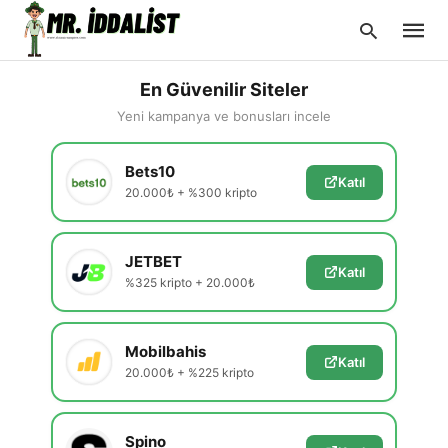
En Güvenilir Siteler
Yeni kampanya ve bonusları incele
Type
Bets10
your
Katıl
searc
20.000₺ + %300 kripto
query
and
hit
enter:
JETBET
Katıl
%325 kripto + 20.000₺
Mobilbahis
Katıl
20.000₺ + %225 kripto
Spino