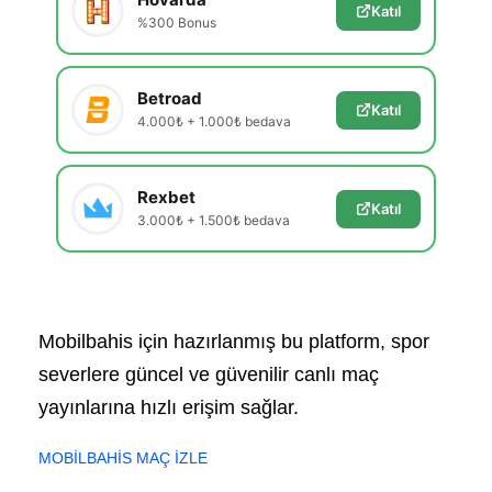
Katıl
%300 Bonus
Betroad
Katıl
4.000₺ + 1.000₺ bedava
Rexbet
Katıl
3.000₺ + 1.500₺ bedava
Mobilbahis için hazırlanmış bu platform, spor
severlere güncel ve güvenilir canlı maç
yayınlarına hızlı erişim sağlar.
MOBİLBAHİS MAÇ İZLE