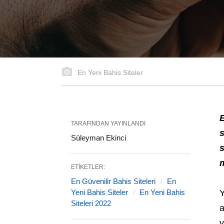
En Yeni Bahis Siteler
E
TARAFINDAN YAYINLANDI
s
Süleyman Ekinci
s
m
ETIKETLER:
En Güvenilir Bahis Siteleri
En
Yeni Bahis Siteler
En Yeni Bahis
Y
Siteleri 2022
a
y