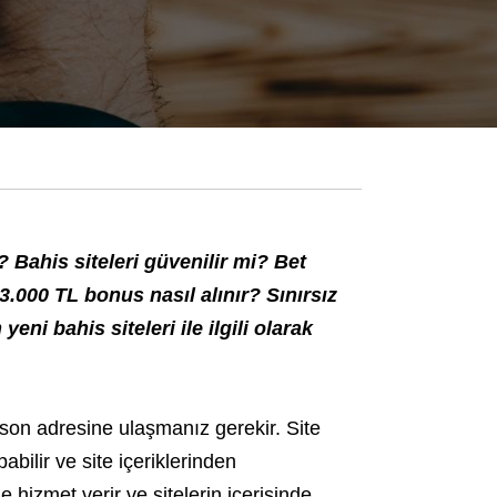
ı? Bahis siteleri güvenilir mi? Bet
3.000 TL bonus nasıl alınır? Sınırsız
i bahis siteleri ile ilgili olarak
n son adresine ulaşmanız gerekir. Site
bilir ve site içeriklerinden
de hizmet verir ve sitelerin içerisinde