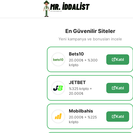
En Güvenilir Siteler
Yeni kampanya ve bonusları incele
Bets10
Katıl
20.000₺ + %300
kripto
JETBET
Katıl
%325 kripto +
20.000₺
Mobilbahis
Katıl
20.000₺ + %225
kripto