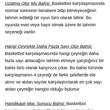
Uzatma Olur Mu Bahsi:
Basketbol karşılaşmasında
normal süresinin berabere bitip bitmeyeceğinin
tahmin edildiği bir oyun türü olarak bilinir. Bu
oyunda evet veya hayır olmak üzere iki tahmin
seçeneği vardır.
Hangi Çeyrekte Daha Fazla Sayı Olur Bahsi:
Basketbol karşılaşmasında hangi çeyreğin daha
fazla sayı atılacağını tahmin etmeye çalıştığınız bir
bahis türü olarak karşınıza çıkar. Bu bahis türünde
karşılaşmanın 4 çeyreği de farklı şekillerde ele
alınır ve atılan sayılar karşılaştırılarak en çok sayı
atılan çeyreğin hangisi olduğu bulunur.
Handikaplı Maç Sonucu Bahsi:
Basketbol