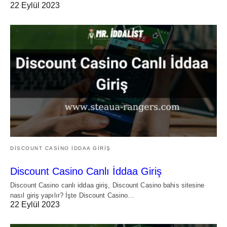
22 Eylül 2023
DISCOUNT CASINO İDDAA GIRIŞ
Discount Casino Canlı İddaa Giriş
Discount Casino canlı iddaa giriş, Discount Casino bahis sitesine
nasıl giriş yapılır? İşte Discount Casino…
22 Eylül 2023