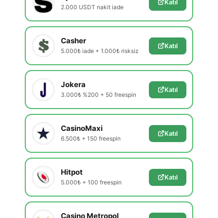
Katıl
2.000 USDT nakit iade
Casher
Katıl
5.000₺ iade + 1.000₺ risksiz
Jokera
Katıl
3.000₺ %200 + 50 freespin
CasinoMaxi
Katıl
6.500₺ + 150 freespin
Hitpot
Katıl
5.000₺ + 100 freespin
Casino Metropol