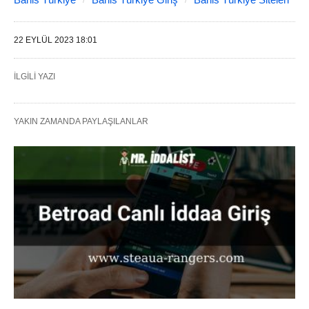
22 EYLÜL 2023 18:01
İLGILI YAZI
YAKIN ZAMANDA PAYLAŞILANLAR