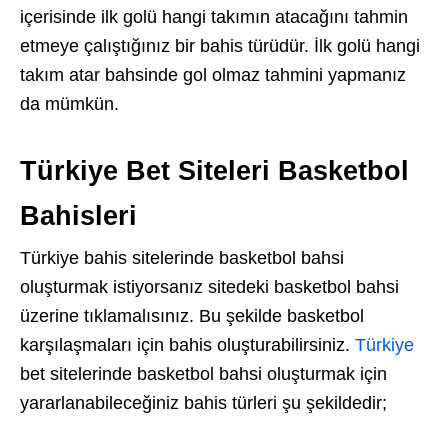
içerisinde ilk golü hangi takımın atacağını tahmin
etmeye çalıştığınız bir bahis türüdür. İlk golü hangi
takım atar bahsinde gol olmaz tahmini yapmanız
da mümkün.
Türkiye Bet Siteleri Basketbol
Bahisleri
Türkiye bahis sitelerinde basketbol bahsi
oluşturmak istiyorsanız sitedeki basketbol bahsi
üzerine tıklamalısınız. Bu şekilde basketbol
karşılaşmaları için bahis oluşturabilirsiniz.
Türkiye
bet sitelerinde basketbol bahsi oluşturmak için
yararlanabileceğiniz bahis türleri şu şekildedir;