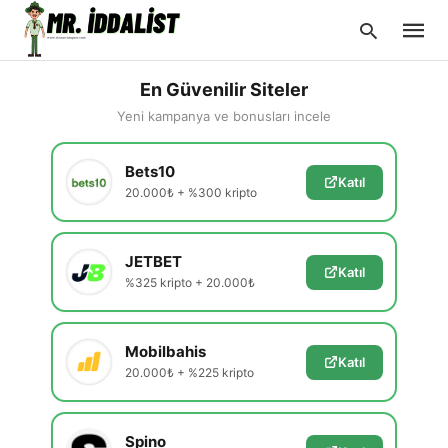
En Güvenilir Siteler
Yeni kampanya ve bonusları incele
Type
Bets10
your
Katıl
searc
20.000₺ + %300 kripto
query
and
hit
enter:
JETBET
Katıl
%325 kripto + 20.000₺
Mobilbahis
Katıl
20.000₺ + %225 kripto
Spino