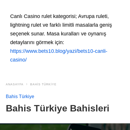
Canlı Casino rulet kategorisi; Avrupa ruleti,
lightning rulet ve farklı limitli masalarla geniş
seçenek sunar. Masa kuralları ve oynanış
detaylarını görmek için:
https://www.bets10.blog/yazi/bets10-canli-
casino/
ANASAYFA
BAHIS TÜRKIYE
Bahis Türkiye
Bahis Türkiye Bahisleri