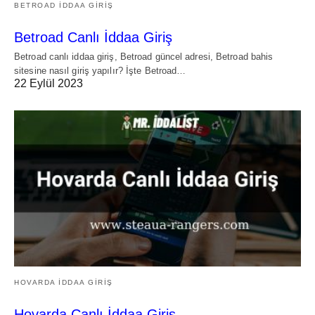
BETROAD İDDAA GIRIŞ
Betroad Canlı İddaa Giriş
Betroad canlı iddaa giriş, Betroad güncel adresi, Betroad bahis
sitesine nasıl giriş yapılır? İşte Betroad…
22 Eylül 2023
HOVARDA İDDAA GIRIŞ
Hovarda Canlı İddaa Giriş