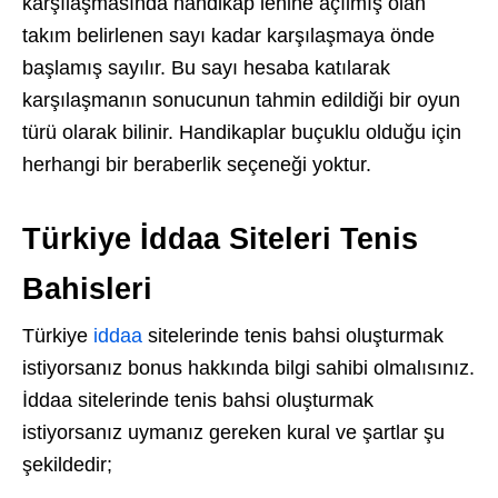
karşılaşmasında handikap lehine açılmış olan
takım belirlenen sayı kadar karşılaşmaya önde
başlamış sayılır. Bu sayı hesaba katılarak
karşılaşmanın sonucunun tahmin edildiği bir oyun
türü olarak bilinir. Handikaplar buçuklu olduğu için
herhangi bir beraberlik seçeneği yoktur.
Türkiye İddaa Siteleri Tenis
Bahisleri
Türkiye
iddaa
sitelerinde tenis bahsi oluşturmak
istiyorsanız bonus hakkında bilgi sahibi olmalısınız.
İddaa sitelerinde tenis bahsi oluşturmak
istiyorsanız uymanız gereken kural ve şartlar şu
şekildedir;