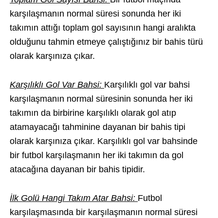
karşılaşmanın normal süresi sonunda her iki
takımın attığı toplam gol sayısının hangi aralıkta
olduğunu tahmin etmeye çalıştığınız bir bahis türü
olarak karşınıza çıkar.
Karşılıklı Gol Var Bahsi:
Karşılıklı gol var bahsi
karşılaşmanın normal süresinin sonunda her iki
takımın da birbirine karşılıklı olarak gol atıp
atamayacağı tahminine dayanan bir bahis tipi
olarak karşınıza çıkar. Karşılıklı gol var bahsinde
bir futbol karşılaşmanın her iki takımın da gol
atacağına dayanan bir bahis tipidir.
İlk Golü Hangi Takım Atar Bahsi:
Futbol
karşılaşmasında bir karşılaşmanın normal süresi