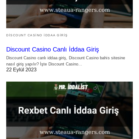
DISCOUNT CASINO İDDAA GIRIŞ
Discount Casino Canlı İddaa Giriş
Discount Casino canlı iddaa giriş, Discount Casino bahis sitesine
nasıl giriş yapılır? İşte Discount Casino…
22 Eylül 2023