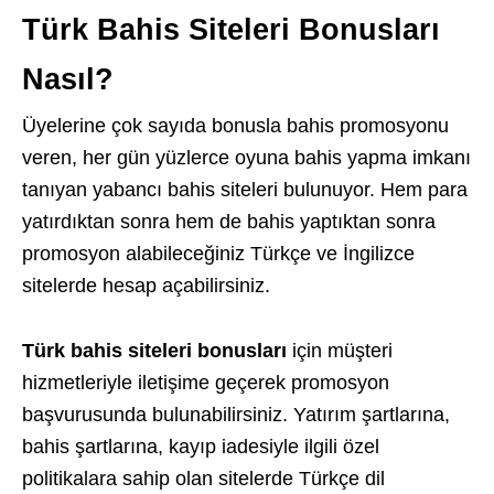
Türk Bahis Siteleri Bonusları
Nasıl?
Üyelerine çok sayıda bonusla bahis promosyonu
veren, her gün yüzlerce oyuna bahis yapma imkanı
tanıyan yabancı bahis siteleri bulunuyor. Hem para
yatırdıktan sonra hem de bahis yaptıktan sonra
promosyon alabileceğiniz Türkçe ve İngilizce
sitelerde hesap açabilirsiniz.
Türk bahis siteleri bonusları
için müşteri
hizmetleriyle iletişime geçerek promosyon
başvurusunda bulunabilirsiniz. Yatırım şartlarına,
bahis şartlarına, kayıp iadesiyle ilgili özel
politikalara sahip olan sitelerde Türkçe dil