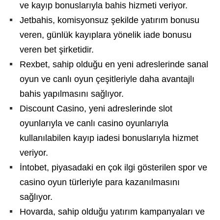
ve kayıp bonuslarıyla bahis hizmeti veriyor.
Jetbahis, komisyonsuz şekilde yatırım bonusu
veren, günlük kayıplara yönelik iade bonusu
veren bet şirketidir.
Rexbet, sahip olduğu en yeni adreslerinde sanal
oyun ve canlı oyun çeşitleriyle daha avantajlı
bahis yapılmasını sağlıyor.
Discount Casino, yeni adreslerinde slot
oyunlarıyla ve canlı casino oyunlarıyla
kullanılabilen kayıp iadesi bonuslarıyla hizmet
veriyor.
İntobet, piyasadaki en çok ilgi gösterilen spor ve
casino oyun türleriyle para kazanılmasını
sağlıyor.
Hovarda, sahip olduğu yatırım kampanyaları ve