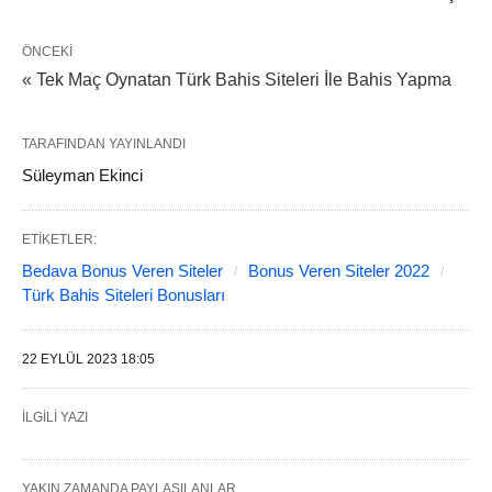
ÖNCEKI
« Tek Maç Oynatan Türk Bahis Siteleri İle Bahis Yapma
TARAFINDAN YAYINLANDI
Süleyman Ekinci
ETIKETLER:
Bedava Bonus Veren Siteler
Bonus Veren Siteler 2022
Türk Bahis Siteleri Bonusları
22 EYLÜL 2023 18:05
İLGILI YAZI
YAKIN ZAMANDA PAYLAŞILANLAR