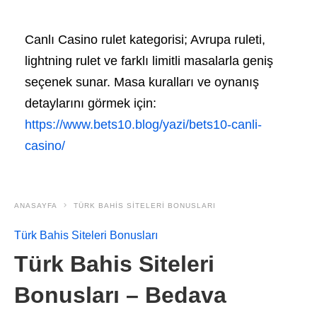
Canlı Casino rulet kategorisi; Avrupa ruleti,
lightning rulet ve farklı limitli masalarla geniş
seçenek sunar. Masa kuralları ve oynanış
detaylarını görmek için:
https://www.bets10.blog/yazi/bets10-canli-
casino/
ANASAYFA
TÜRK BAHIS SITELERI BONUSLARI
Türk Bahis Siteleri Bonusları
Türk Bahis Siteleri
Bonusları – Bedava