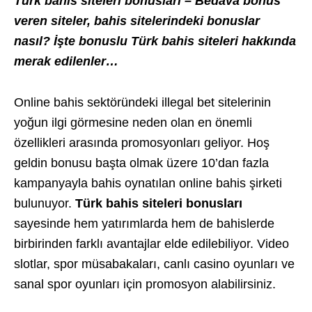
Türk bahis siteleri bonusları – Bedava bonus
veren siteler, bahis sitelerindeki bonuslar
nasıl? İşte bonuslu Türk bahis siteleri hakkında
merak edilenler…
Online bahis sektöründeki illegal bet sitelerinin
yoğun ilgi görmesine neden olan en önemli
özellikleri arasında promosyonları geliyor. Hoş
geldin bonusu başta olmak üzere 10’dan fazla
kampanyayla bahis oynatılan online bahis şirketi
bulunuyor.
Türk bahis siteleri bonusları
sayesinde hem yatırımlarda hem de bahislerde
birbirinden farklı avantajlar elde edilebiliyor. Video
slotlar, spor müsabakaları, canlı casino oyunları ve
sanal spor oyunları için promosyon alabilirsiniz.