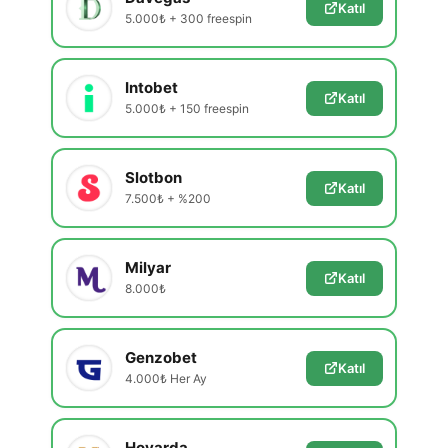
Katıl
5.000₺ + 300 freespin
Intobet
Katıl
5.000₺ + 150 freespin
Slotbon
Katıl
7.500₺ + %200
Milyar
Katıl
8.000₺
Genzobet
Katıl
4.000₺ Her Ay
Hovarda