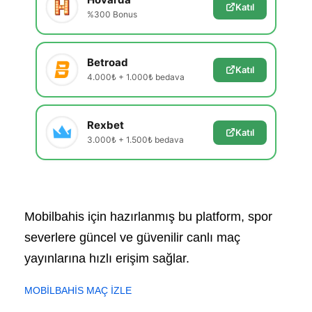
Katıl
%300 Bonus
Betroad
Katıl
4.000₺ + 1.000₺ bedava
Rexbet
Katıl
3.000₺ + 1.500₺ bedava
Mobilbahis için hazırlanmış bu platform, spor
severlere güncel ve güvenilir canlı maç
yayınlarına hızlı erişim sağlar.
MOBİLBAHİS MAÇ İZLE