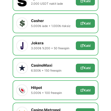
Katıl
2.000 USDT nakit iade
Casher
Katıl
5.000₺ iade + 1.000₺ risksiz
Jokera
Katıl
3.000₺ %200 + 50 freespin
CasinoMaxi
Katıl
6.500₺ + 150 freespin
Hitpot
Katıl
5.000₺ + 100 freespin
Casino Metropol