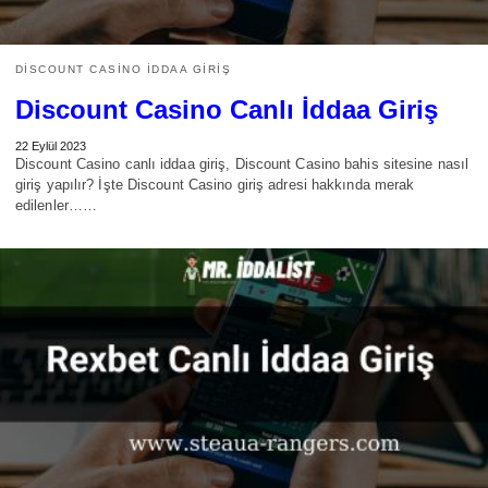
DISCOUNT CASINO İDDAA GIRIŞ
Discount Casino Canlı İddaa Giriş
22 Eylül 2023
Discount Casino canlı iddaa giriş, Discount Casino bahis sitesine nasıl
giriş yapılır? İşte Discount Casino giriş adresi hakkında merak
edilenler……