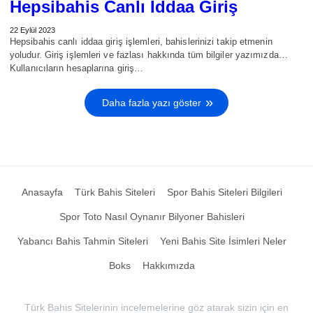
Hepsibahis Canlı İddaa Giriş
22 Eylül 2023
Hepsibahis canlı iddaa giriş işlemleri, bahislerinizi takip etmenin
yoludur. Giriş işlemleri ve fazlası hakkında tüm bilgiler yazımızda…
Kullanıcıların hesaplarına giriş…
Daha fazla yazı göster
Anasayfa
Türk Bahis Siteleri
Spor Bahis Siteleri Bilgileri
Spor Toto Nasıl Oynanır Bilyoner Bahisleri
Yabancı Bahis Tahmin Siteleri
Yeni Bahis Site İsimleri Neler
Boks
Hakkımızda
Türk Bahis Sitelerinin incelemelerine göz atarak sizin için en