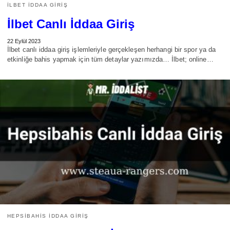
İLBET İDDAA GIRIŞ
İlbet Canlı İddaa Giriş
22 Eylül 2023
İlbet canlı iddaa giriş işlemleriyle gerçekleşen herhangi bir spor ya da
etkinliğe bahis yapmak için tüm detaylar yazımızda… İlbet; online…
HEPSIBAHIS İDDAA GIRIŞ