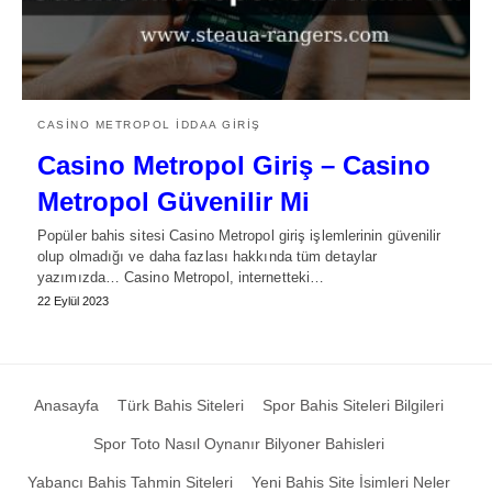
CASINO METROPOL İDDAA GIRIŞ
Casino Metropol Giriş – Casino
Metropol Güvenilir Mi
Popüler bahis sitesi Casino Metropol giriş işlemlerinin güvenilir
olup olmadığı ve daha fazlası hakkında tüm detaylar
yazımızda… Casino Metropol, internetteki…
22 Eylül 2023
Anasayfa
Türk Bahis Siteleri
Spor Bahis Siteleri Bilgileri
Spor Toto Nasıl Oynanır Bilyoner Bahisleri
Yabancı Bahis Tahmin Siteleri
Yeni Bahis Site İsimleri Neler