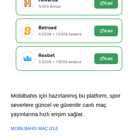
Katıl
%300 Bonus
Betroad
Katıl
4.000₺ + 1.000₺ bedava
Rexbet
Katıl
3.000₺ + 1.500₺ bedava
Mobilbahis için hazırlanmış bu platform, spor
severlere güncel ve güvenilir canlı maç
yayınlarına hızlı erişim sağlar.
MOBİLBAHİS MAÇ İZLE