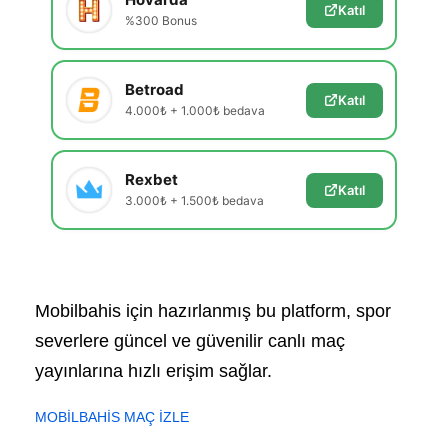
Katıl
%300 Bonus
Betroad
Katıl
4.000₺ + 1.000₺ bedava
Rexbet
Katıl
3.000₺ + 1.500₺ bedava
Mobilbahis için hazırlanmış bu platform, spor
severlere güncel ve güvenilir canlı maç
yayınlarına hızlı erişim sağlar.
MOBİLBAHİS MAÇ İZLE