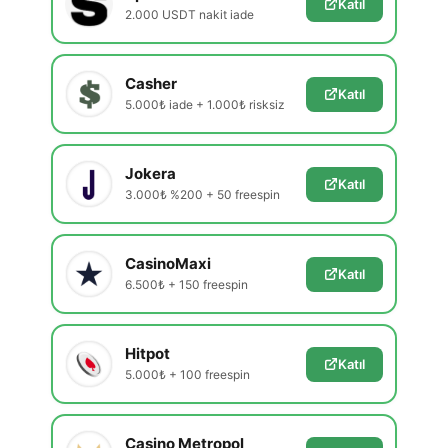
Katıl
2.000 USDT nakit iade
Casher
Katıl
5.000₺ iade + 1.000₺ risksiz
Jokera
Katıl
3.000₺ %200 + 50 freespin
CasinoMaxi
Katıl
6.500₺ + 150 freespin
Hitpot
Katıl
5.000₺ + 100 freespin
Casino Metropol