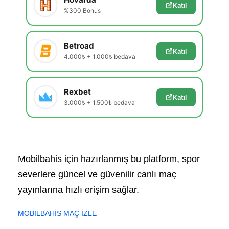
Katıl
%300 Bonus
Betroad
Katıl
4.000₺ + 1.000₺ bedava
Rexbet
Katıl
3.000₺ + 1.500₺ bedava
Mobilbahis için hazırlanmış bu platform, spor
severlere güncel ve güvenilir canlı maç
yayınlarına hızlı erişim sağlar.
MOBİLBAHİS MAÇ İZLE