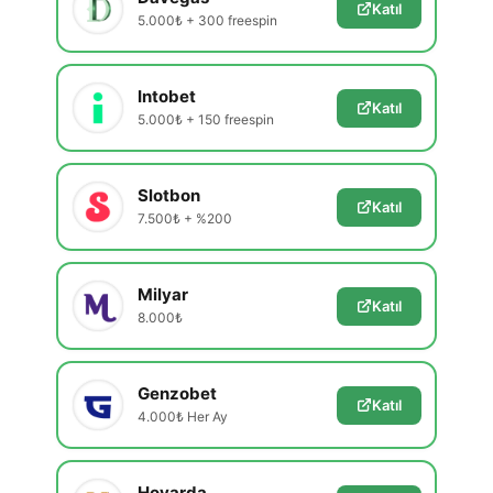
Katıl
5.000₺ + 300 freespin
Intobet
Katıl
5.000₺ + 150 freespin
Slotbon
Katıl
7.500₺ + %200
Milyar
Katıl
8.000₺
Genzobet
Katıl
4.000₺ Her Ay
Hovarda