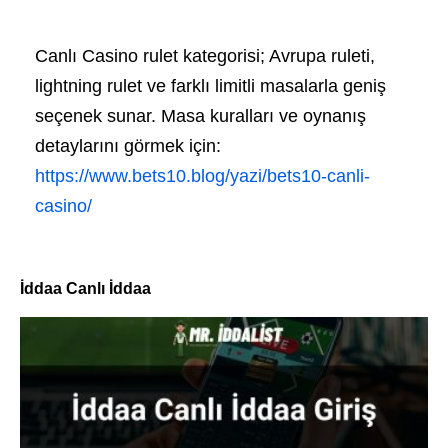
Canlı Casino rulet kategorisi; Avrupa ruleti,
lightning rulet ve farklı limitli masalarla geniş
seçenek sunar. Masa kuralları ve oynanış
detaylarını görmek için:
https://www.bets10.blog/yazi/bets10-canli-
casino/
İddaa Canlı İddaa