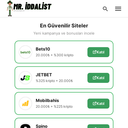
En Güvenilir Siteler
Yeni kampanya ve bonusları incele
Type
Bets10
your
Katıl
searc
20.000₺ + %300 kripto
query
and
hit
enter:
JETBET
Katıl
%325 kripto + 20.000₺
Mobilbahis
Katıl
20.000₺ + %225 kripto
Spino