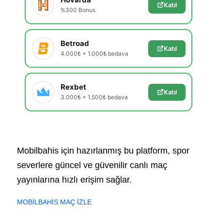
Katıl
%300 Bonus
Betroad
Katıl
4.000₺ + 1.000₺ bedava
Rexbet
Katıl
3.000₺ + 1.500₺ bedava
Mobilbahis için hazırlanmış bu platform, spor
severlere güncel ve güvenilir canlı maç
yayınlarına hızlı erişim sağlar.
MOBİLBAHİS MAÇ İZLE