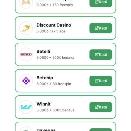
Katıl
8.000₺ + 150 freespin
Discount Casino
Katıl
5.000₺ nakit iade
Betelli
Katıl
5.050₺ + 500₺ bedava
Betchip
Katıl
6.000₺ + 80 freespin
Winnit
Katıl
5.000₺ + 500₺ bedava
Davegas