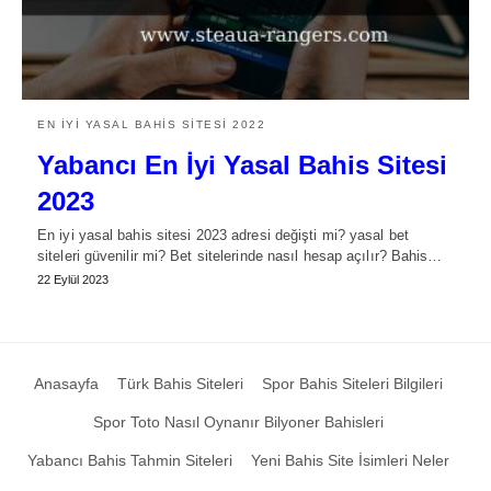
EN İYI YASAL BAHIS SITESI 2022
Yabancı En İyi Yasal Bahis Sitesi
2023
En iyi yasal bahis sitesi 2023 adresi değişti mi? yasal bet
siteleri güvenilir mi? Bet sitelerinde nasıl hesap açılır? Bahis…
22 Eylül 2023
Anasayfa
Türk Bahis Siteleri
Spor Bahis Siteleri Bilgileri
Spor Toto Nasıl Oynanır Bilyoner Bahisleri
Yabancı Bahis Tahmin Siteleri
Yeni Bahis Site İsimleri Neler