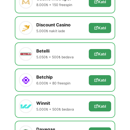
Katıl
8.000₺ + 150 freespin
Discount Casino
Katıl
5.000₺ nakit iade
Betelli
Katıl
5.050₺ + 500₺ bedava
Betchip
Katıl
6.000₺ + 80 freespin
Winnit
Katıl
5.000₺ + 500₺ bedava
Davegas