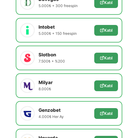
Katıl
5.000₺ + 300 freespin
Intobet
Katıl
5.000₺ + 150 freespin
Slotbon
Katıl
7.500₺ + %200
Milyar
Katıl
8.000₺
Genzobet
Katıl
4.000₺ Her Ay
Hovarda