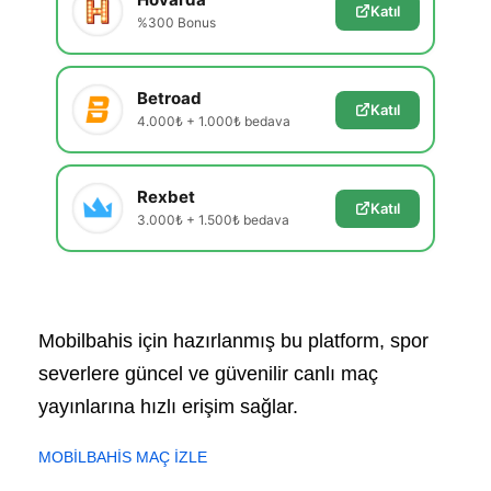
Katıl
%300 Bonus
Betroad
Katıl
4.000₺ + 1.000₺ bedava
Rexbet
Katıl
3.000₺ + 1.500₺ bedava
Mobilbahis için hazırlanmış bu platform, spor
severlere güncel ve güvenilir canlı maç
yayınlarına hızlı erişim sağlar.
MOBİLBAHİS MAÇ İZLE