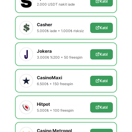
Katıl
2.000 USDT nakit iade
Casher
Katıl
5.000₺ iade + 1.000₺ risksiz
Jokera
Katıl
3.000₺ %200 + 50 freespin
CasinoMaxi
Katıl
6.500₺ + 150 freespin
Hitpot
Katıl
5.000₺ + 100 freespin
Casino Metropol