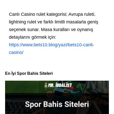
Canlı Casino rulet kategorisi; Avrupa ruleti,
lightning rulet ve farklı limitli masalarla geniş
seçenek sunar. Masa kuralları ve oynanış
detaylarını görmek için:
https://www.bets10.blog/yazi/bets10-canli-
casino/
En İyi Spor Bahis Siteleri