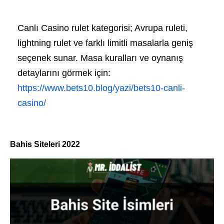
Canlı Casino rulet kategorisi; Avrupa ruleti,
lightning rulet ve farklı limitli masalarla geniş
seçenek sunar. Masa kuralları ve oynanış
detaylarını görmek için:
https://www.bets10.blog/yazi/bets10-canli-
casino/
Bahis Siteleri 2022