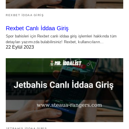
REXBET İDDAA GIRIŞ
Rexbet Canlı İddaa Giriş
Spor bahisleri için Rexbet canlı iddaa giriş işlemleri hakkında tüm
detayları yazımızda bulabilirsiniz! Rexbet, kullanıcıların…
22 Eylül 2023
JETBAHIS İDDAA GIRIŞ