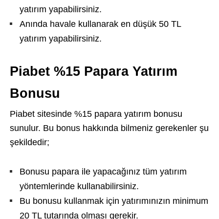
yatırım yapabilirsiniz.
Anında havale kullanarak en düşük 50 TL
yatırım yapabilirsiniz.
Piabet %15 Papara Yatırım
Bonusu
Piabet sitesinde %15 papara yatırım bonusu
sunulur. Bu bonus hakkında bilmeniz gerekenler şu
şekildedir;
Bonusu papara ile yapacağınız tüm yatırım
yöntemlerinde kullanabilirsiniz.
Bu bonusu kullanmak için yatırımınızın minimum
20 TL tutarında olması gerekir.