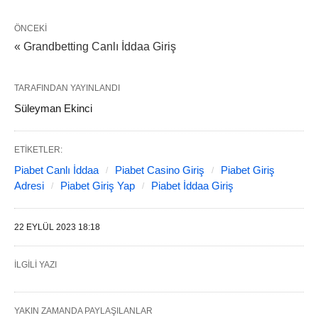
ÖNCEKI
« Grandbetting Canlı İddaa Giriş
TARAFINDAN YAYINLANDI
Süleyman Ekinci
ETIKETLER:
Piabet Canlı İddaa
Piabet Casino Giriş
Piabet Giriş
Adresi
Piabet Giriş Yap
Piabet İddaa Giriş
22 EYLÜL 2023 18:18
İLGILI YAZI
YAKIN ZAMANDA PAYLAŞILANLAR