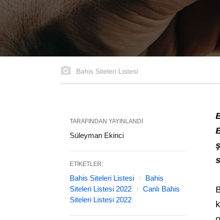
Bahis Siteleri Listesi
B
TARAFINDAN YAYINLANDI
B
Süleyman Ekinci
ş
s
ETIKETLER:
Bahis Siteleri Listesi
Bahis
Siteleri Listesi 2022
Canlı Bahis
B
Siteleri Listesi 2022
k
o