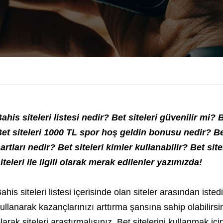
ahis siteleri listesi nedir? Bet siteleri güvenilir mi? 
et siteleri 1000 TL spor hoş geldin bonusu nedir? Be
artları nedir? Bet siteleri kimler kullanabilir? Bet si
iteleri ile ilgili olarak merak edilenler yazımızda!
ahis siteleri listesi içerisinde olan siteler arasından istedi
ullanarak kazançlarınızı arttırma şansına sahip olabilirsini
larak siteleri araştırmalısınız. Bet sitelerini kullanmak i