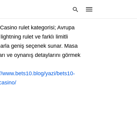
Casino rulet kategorisi; Avrupa
 lightning rulet ve farklı limitli
arla geniş seçenek sunar. Masa
Type
your
ları ve oynanış detaylarını görmek
search
query
and
hit
://www.bets10.blog/yazi/bets10-
enter:
casino/