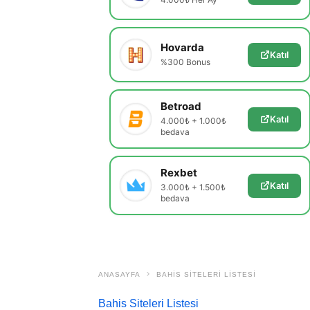
Hovarda
Katıl
%300 Bonus
Betroad
Katıl
4.000₺ + 1.000₺
bedava
Rexbet
Katıl
3.000₺ + 1.500₺
bedava
ANASAYFA
BAHIS SITELERI LISTESI
Bahis Siteleri Listesi