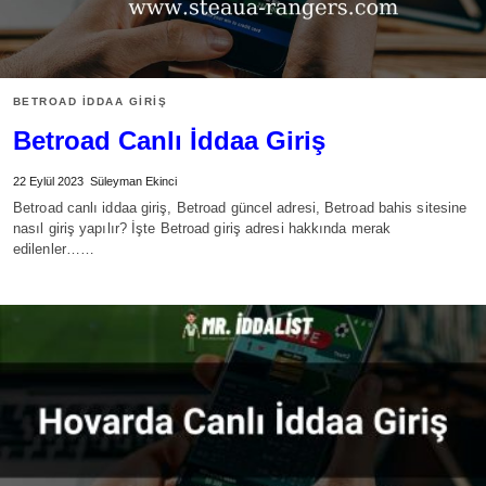
BETROAD İDDAA GIRIŞ
Betroad Canlı İddaa Giriş
22 Eylül 2023
Süleyman Ekinci
Betroad canlı iddaa giriş, Betroad güncel adresi, Betroad bahis sitesine
nasıl giriş yapılır? İşte Betroad giriş adresi hakkında merak
edilenler……