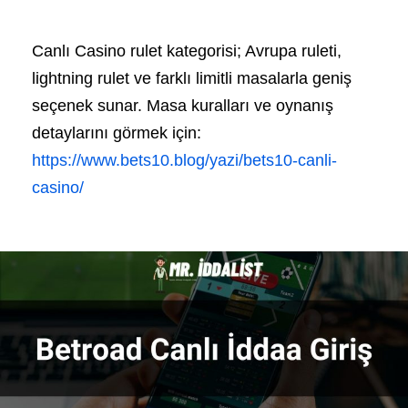
Canlı Casino rulet kategorisi; Avrupa ruleti,
lightning rulet ve farklı limitli masalarla geniş
seçenek sunar. Masa kuralları ve oynanış
detaylarını görmek için:
https://www.bets10.blog/yazi/bets10-canli-
casino/