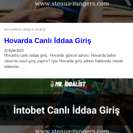
HOVARDA İDDAA GIRIŞ
Hovarda Canlı İddaa Giriş
22 Eylül 2023
Hovarda canlı iddaa giriş, Hovarda güncel adresi, Hovarda bahis
sitesine nasıl giriş yapılır? İşte Hovarda giriş adresi hakkında merak
edilenler……