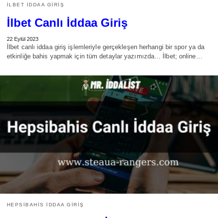
İLBET İDDAA GIRIŞ
İlbet Canlı İddaa Giriş
22 Eylül 2023
İlbet canlı iddaa giriş işlemleriyle gerçekleşen herhangi bir spor ya da
etkinliğe bahis yapmak için tüm detaylar yazımızda… İlbet; online…
HEPSIBAHIS İDDAA GIRIŞ